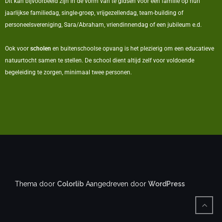
Dit kan bijvoorbeeld zijn in de vorm van te gidsen voor een familie op hun
jaarlijkse familiedag, single-groep, vrijgezellendag, team-building of
personeelsvereniging, Sara/Abraham, vriendinnendag of een jubileum e.d.
Ook voor
scholen
en buitenschoolse opvang is het plezierig om een educatieve
natuurtocht samen te stellen. De school dient altijd zelf voor voldoende
begeleiding te zorgen, minimaal twee personen.
Thema door
Colorlib
Aangedreven door
WordPress