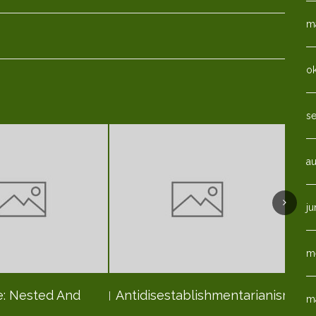
ma
o
s
a
ju
m
: Nested And
Antidisestablishmentarianism
m