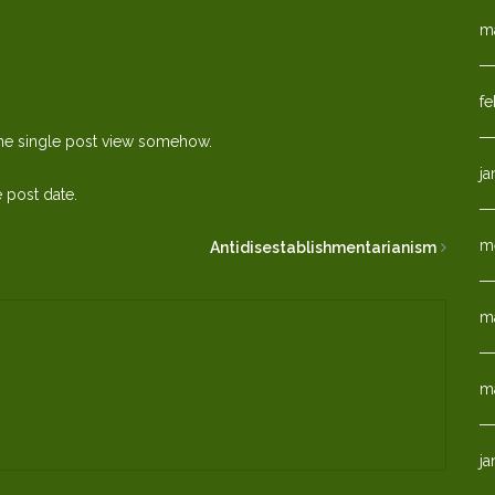
m
fe
to the single post view somehow.
ja
 post date.
m
Antidisestablishmentarianism
ma
m
ja