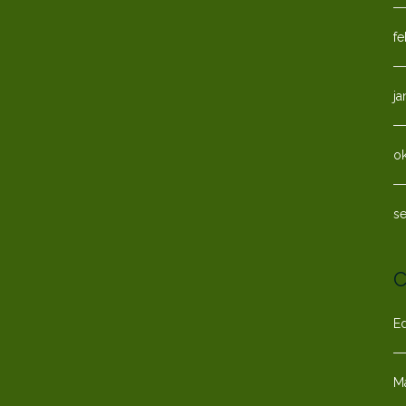
fe
ja
o
s
C
E
M