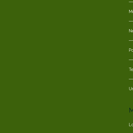
M
N
P
T
U
M
L