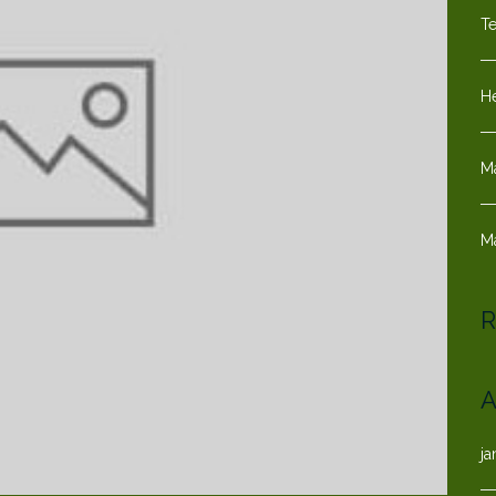
T
He
M
M
R
A
ja