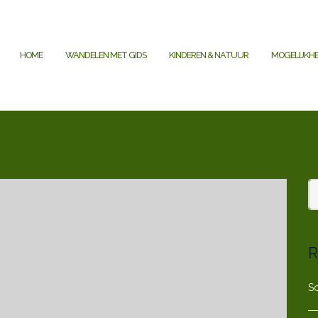
HOME
WANDELEN MET GIDS
KINDEREN & NATUUR
MOGELIJKH
R
S