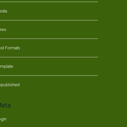
edia
ews
ost Formats
emplate
npublished
eta
ogin