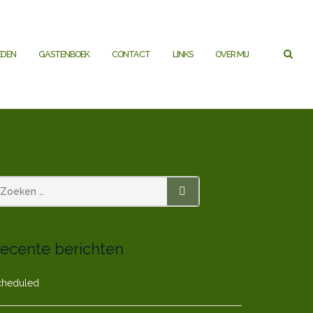
EDEN
GASTENBOEK
CONTACT
LINKS
OVER MIJ
ZOEKEN
ecente berichten
cheduled