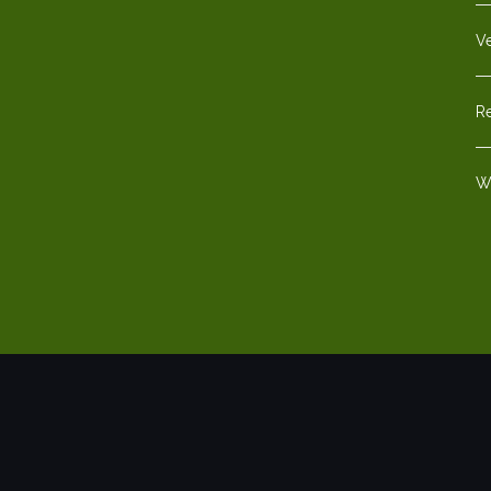
V
Re
W