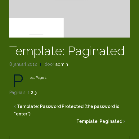
NEWS
Template: Paginated
8 januari 2012
door
admin
P
ost Page 1
Pagina's:
1
2
3
Template: Password Protected (the password is
“enter”)
Template: Paginated