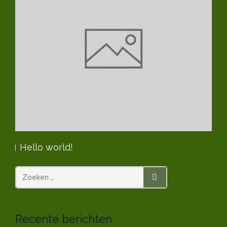
Hello world!
Te
ZOEKEN
Recente berichten