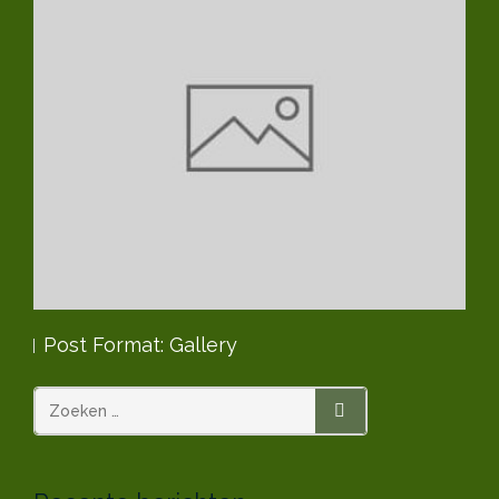
Post Format: Gallery
Po
ZOEKEN